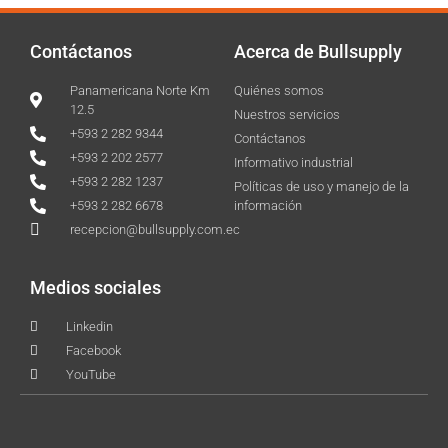
Contáctanos
Acerca de Bullsupply
Panamericana Norte Km
Quiénes somos
12.5
Nuestros servicios
+593 2 282 9344
Contáctanos
+593 2 202 2577
Informativo industrial
+593 2 282 1237
Políticas de uso y manejo de la
+593 2 282 6678
información
recepcion@bullsupply.com.ec
Medios sociales
Linkedin
Facebook
YouTube